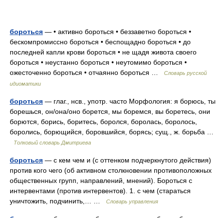
бороться
— • активно бороться • беззаветно бороться •
бескомпромиссно бороться • беспощадно бороться • до
последней капли крови бороться • не щадя живота своего
бороться • неустанно бороться • неутомимо бороться •
ожесточенно бороться • отчаянно бороться …
Словарь русской
идиоматики
бороться
— глаг., нсв., употр. часто Морфология: я борюсь, ты
борешься, он/она/оно борется, мы боремся, вы боретесь, они
борются, борись, боритесь, боролся, боролась, боролось,
боролись, борющийся, боровшийся, борясь; сущ., ж. борьба …
Толковый словарь Дмитриева
бороться
— с кем чем и (с оттенком подчеркнутого действия)
против кого чего (об активном столкновении противоположных
общественных групп, направлений, мнений). Бороться с
интервентами (против интервентов). 1. с чем (стараться
уничтожить, подчинить,… …
Словарь управления