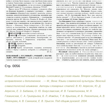
Стр. 0056
Новый объяснительный словарь синонимов русского языка. Второе издание,
исправленное и дополненное. . — М.; Вена: Языки славянской культуры: Венский
славистический альманах
.
Авторы словарных статей: В. Ю. Апресян, Ю. Д.
Апресян, Е. Э. Бабаева, О. Ю. Богуславская, И. В. Галактионова, М. Я.
Гловинская, С. А. Григорьева, Б. Л. Иомдин, Т. В. Крылова, И. Б. Левонтина, А. В.
Птенцова, А. В. Санников, Е. В. Урысон. Под общим руковод
.
2004
.