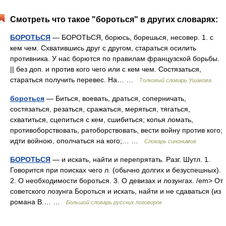
Смотреть что такое "бороться" в других словарях:
БОРОТЬСЯ
— БОРОТЬСЯ, борюсь, борешься, несовер. 1. с
кем чем. Схватившись друг с другом, стараться осилить
противника. У нас борются по правилам французской борьбы.
|| без доп. и против кого чего или с кем чем. Состязаться,
стараться получить перевес. На… …
Толковый словарь Ушакова
бороться
— Биться, воевать, драться, соперничать,
состязаться, резаться, сражаться, меряться, тягаться,
схватиться, сцепиться с кем, сшибиться; копья ломать,
противоборствовать, ратоборствовать, вести войну против кого;
идти войною, ополчаться на кого;… …
Словарь синонимов
БОРОТЬСЯ
— и искать, найти и перепрятать. Разг. Шутл. 1.
Говорится при поисках чего л. (обычно долгих и безуспешных).
2. О необходимости бороться. 3. О девизах и лозунгах. /em> От
советского лозунга Бороться и искать, найти и не сдаваться (из
романа В.… …
Большой словарь русских поговорок