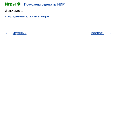
Игры ⚽
Поможем сделать НИР
Антонимы
:
сотрудничать
,
жить в мире
крупный
воевать