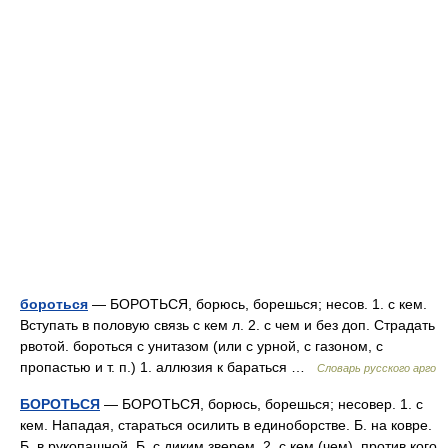
бороться
— БОРОТЬСЯ, борюсь, борешься; несов. 1. с кем.
Вступать в половую связь с кем л. 2. с чем и без доп. Страдать
рвотой. бороться с унитазом (или с урной, с газоном, с
пропастью и т. п.) 1. аллюзия к бараться …
Словарь русского арго
БОРОТЬСЯ
— БОРОТЬСЯ, борюсь, борешься; несовер. 1. с
кем. Нападая, стараться осилить в единоборстве. Б. на ковре.
Б. в рукопашной. Б. с диким зверем. 2. с кем (чем), против кого