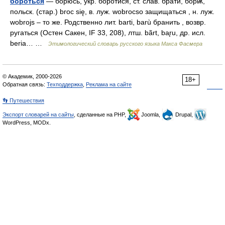
бороться
— борюсь, укр. боротися, ст. слав. брати, борѭ,
польск. (стар.) broc się, в. луж. wobrocso защищаться , н. луж.
wobrojs – то же. Родственно лит. barti, barù бранить , возвр.
ругаться (Остен Сакен, IF 33, 208), лтш. bãrt, bar̨u, др. исл.
beria… …
Этимологический словарь русского языка Макса Фасмера
© Академик, 2000-2026
18+
Обратная связь:
Техподдержка
,
Реклама на сайте
👣 Путешествия
Экспорт словарей на сайты
, сделанные на PHP,
Joomla,
Drupal,
WordPress, MODx.